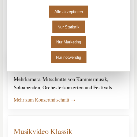
Accelerando produziert Konzertvideos, Musikvideos
Alle akzeptieren
und Tonmeister-geführte Aufnahmen für klassische
Musikerinnen und Musiker, Ensembles, Orchester und
Nur Statistik
Veranstalter.
Nur Marketing
Nur notwendig
Konzertmitschnitt Köln
Mehrkamera-Mitschnitte von Kammermusik,
Soloabenden, Orchesterkonzerten und Festivals.
Mehr zum Konzertmitschnitt
Musikvideo Klassik